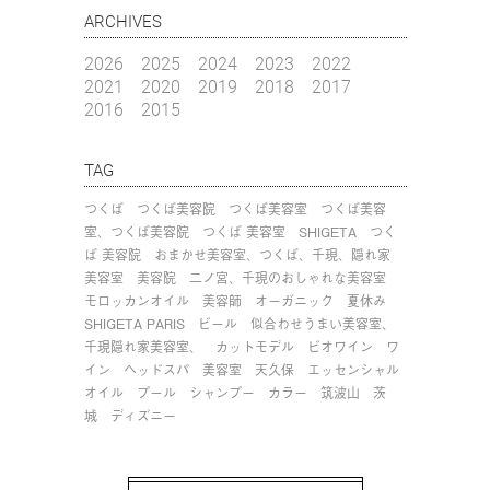
ARCHIVES
2026
2025
2024
2023
2022
2021
2020
2019
2018
2017
2016
2015
TAG
つくば
つくば美容院
つくば美容室
つくば美容
室、つくば美容院
つくば 美容室
SHIGETA
つく
ば 美容院
おまかせ美容室、つくば、千現、隠れ家
美容室
美容院
二ノ宮、千現のおしゃれな美容室
モロッカンオイル
美容師
オーガニック
夏休み
SHIGETA PARIS
ビール
似合わせうまい美容室、
千現隠れ家美容室、
カットモデル
ビオワイン
ワ
イン
ヘッドスパ
美容室
天久保
エッセンシャル
オイル
プール
シャンプー
カラー
筑波山
茨
城
ディズニー