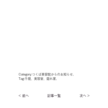
Category:
つくば美容院からのお知らせ
,
Tag:
千現、美容室、隠れ家
,
< 前へ
記事一覧
次へ >