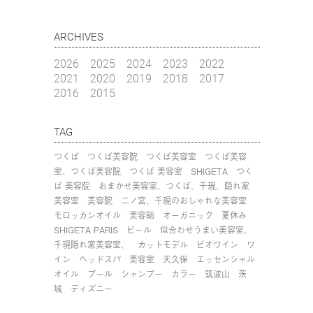
ARCHIVES
2026
2025
2024
2023
2022
2021
2020
2019
2018
2017
2016
2015
TAG
つくば
つくば美容院
つくば美容室
つくば美容
室、つくば美容院
つくば 美容室
SHIGETA
つく
ば 美容院
おまかせ美容室、つくば、千現、隠れ家
美容室
美容院
二ノ宮、千現のおしゃれな美容室
モロッカンオイル
美容師
オーガニック
夏休み
SHIGETA PARIS
ビール
似合わせうまい美容室、
千現隠れ家美容室、
カットモデル
ビオワイン
ワ
イン
ヘッドスパ
美容室
天久保
エッセンシャル
オイル
プール
シャンプー
カラー
筑波山
茨
城
ディズニー