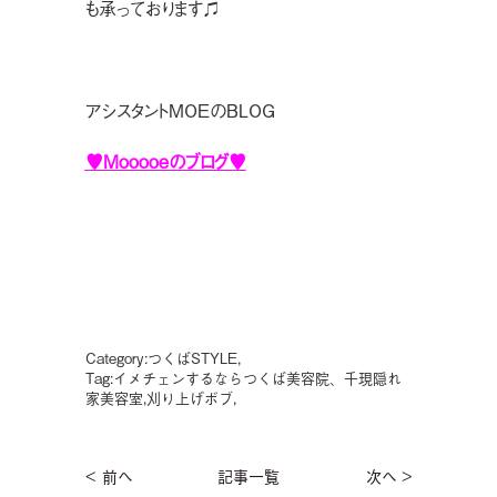
も承っております♫
アシスタントMOEのBLOG
♥Mooooeのブログ♥
Category:
つくばSTYLE
,
Tag:
イメチェンするならつくば美容院、千現隠れ
家美容室
,
刈り上げボブ
,
< 前へ
記事一覧
次へ >