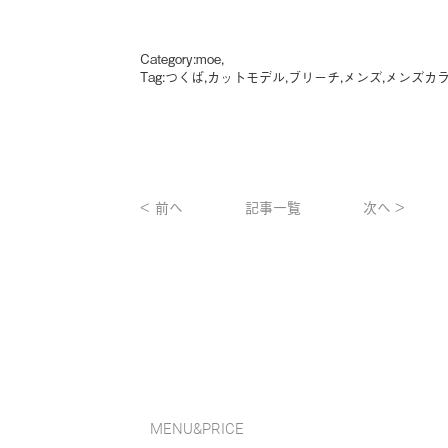
Category:
moe
,
Tag:
つくば
,
カットモデル
,
ブリーチ
,
メンズ
,
メンズカ
< 前へ
記事一覧
次へ >
MENU&PRICE