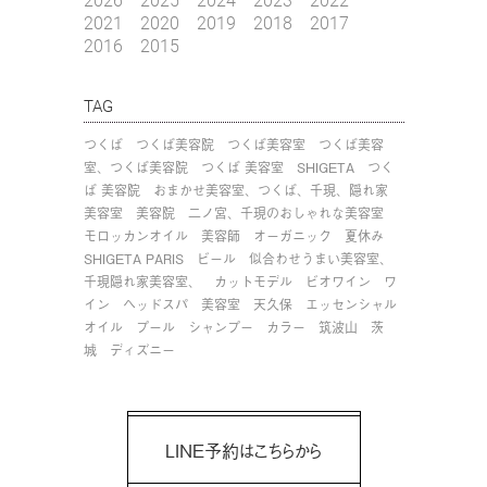
2021
2020
2019
2018
2017
2016
2015
TAG
つくば
つくば美容院
つくば美容室
つくば美容
室、つくば美容院
つくば 美容室
SHIGETA
つく
ば 美容院
おまかせ美容室、つくば、千現、隠れ家
美容室
美容院
二ノ宮、千現のおしゃれな美容室
モロッカンオイル
美容師
オーガニック
夏休み
SHIGETA PARIS
ビール
似合わせうまい美容室、
千現隠れ家美容室、
カットモデル
ビオワイン
ワ
イン
ヘッドスパ
美容室
天久保
エッセンシャル
オイル
プール
シャンプー
カラー
筑波山
茨
城
ディズニー
LINE予約はこちらから