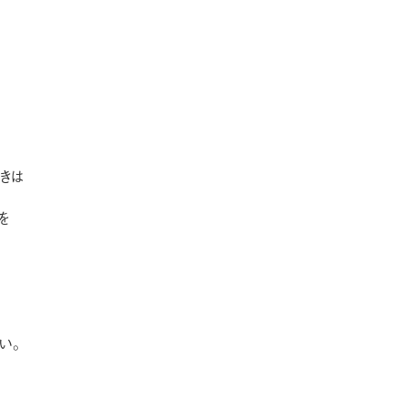
きは
を
い。