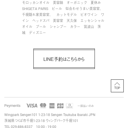
モロッカンオイル
美容師
オーガニック
夏休み
SHIGETA PARIS
ビール
似合わせうまい美容室、
千現隠れ家美容室、
カットモデル
ビオワイン
ワ
イン
ヘッドスパ
美容室
天久保
エッセンシャル
オイル
プール
シャンプー
カラー
筑波山
茨
城
ディズニー
LINE予約はこちらから
Peyments
一括払いのみ
Wingpark Sengen101 1-23-18
Sengen Tsukuba Ibaraki JPN
茨城県つくば市千現1-23-18
ウィングパーク千現101
TEL 029-886-8337 10:00 - 19:00