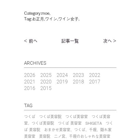
Category:
moe
,
Tag:
お正月
,
ワイン
,
ワイン女子
,
< 前へ
記事一覧
次へ >
ARCHIVES
2026
2025
2024
2023
2022
2021
2020
2019
2018
2017
2016
2015
TAG
つくば
つくば美容院
つくば美容室
つくば美容
室、つくば美容院
つくば 美容室
SHIGETA
つく
ば 美容院
おまかせ美容室、つくば、千現、隠れ家
美容室
美容院
二ノ宮、千現のおしゃれな美容室