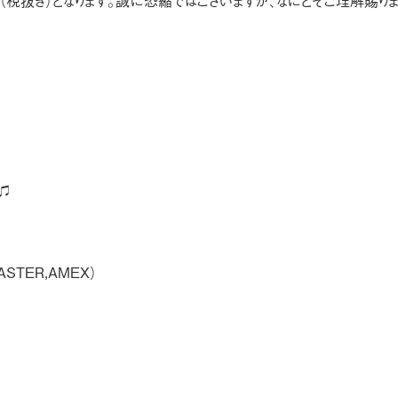
円（税抜き）となります。誠に恐縮ではございますが、なにとぞご理解賜り
に♫
STER,AMEX）