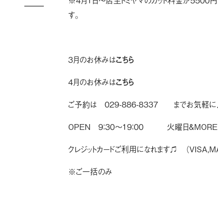
※４月１日〜店主トミヤマのカット料金が５５００
す。
３月のお休みは
こちら
４月のお休みは
こちら
ご予約は 029-886-8337 までお気軽
OPEN ９：３０〜１９：００ 火曜日&MORE
クレジットカードご利用になれます♫ （VISA,MA
※ご一括のみ