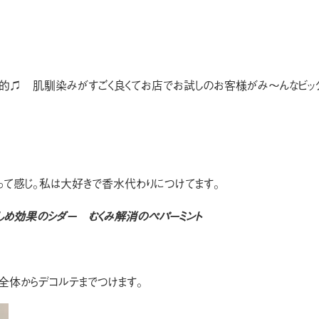
果的♫ 肌馴染みがすごく良くてお店でお試しのお客様がみ〜んなビック
涼感って感じ。私は大好きで香水代わりにつけてます。
しめ効果のシダー むくみ解消のペパーミント
全体からデコルテまでつけます。