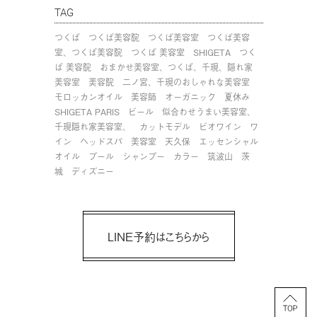
TAG
つくば
つくば美容院
つくば美容室
つくば美容
室、つくば美容院
つくば 美容室
SHIGETA
つく
ば 美容院
おまかせ美容室、つくば、千現、隠れ家
美容室
美容院
二ノ宮、千現のおしゃれな美容室
モロッカンオイル
美容師
オーガニック
夏休み
SHIGETA PARIS
ビール
似合わせうまい美容室、
千現隠れ家美容室、
カットモデル
ビオワイン
ワ
イン
ヘッドスパ
美容室
天久保
エッセンシャル
オイル
プール
シャンプー
カラー
筑波山
茨
城
ディズニー
LINE予約はこちらから