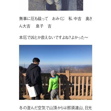
無事に厄も祓って おみくじ 私 中吉 奥さ
ん大吉 息子 吉
本厄で凶とか救えないですよね？よかった〜
冬の澄んだ空気で山頂からは那須連山、日光