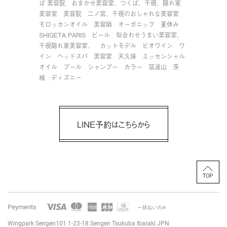
ば 美容院
おまかせ美容室、つくば、千現、隠れ家
美容室
美容院
二ノ宮、千現のおしゃれな美容室
モロッカンオイル
美容師
オーガニック
夏休み
SHIGETA PARIS
ビール
似合わせうまい美容室、
千現隠れ家美容室、
カットモデル
ビオワイン
ワ
イン
ヘッドスパ
美容室
天久保
エッセンシャル
オイル
プール
シャンプー
カラー
筑波山
茨
城
ディズニー
LINE予約はこちらから
Peyments
一括払いのみ
Wingpark Sengen101 1-23-18
Sengen Tsukuba Ibaraki JPN