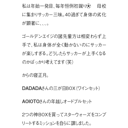
私は年始一発目、毎年恒例初蹴り⚽️ 母校
に集まりサッカー三昧。40過ぎて身体の劣化
が顕著に、、、。
ゴールデンエイジの諸先輩方は相変わらず上
手で、私は身体が全く動かないのにサッカー
が楽しすぎる。どうしたらサッカーが上手くなる
のかばっかり考えてます（笑）
からの寝正月。
DADADA
さんの三が日BOX（ワインセット）
AOIOTO
さんの年越しオードブルセット
２つの神BOXを買ってスターウォーズをコンプ
リートするミッションを自らに課しました。