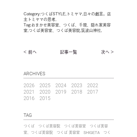
Category:
つくばSTYLE
,
トミヤマ
,
日々の戯言。店
主トミヤマの思考
,
Tag:
おまかせ美容室、つくば、千現、隠れ家美容
室
,
つくば美容室、つくば美容院
,
筑波山神社
,
< 前へ
記事一覧
次へ >
ARCHIVES
2026
2025
2024
2023
2022
2021
2020
2019
2018
2017
2016
2015
TAG
つくば
つくば美容院
つくば美容室
つくば美容
室、つくば美容院
つくば 美容室
SHIGETA
つく