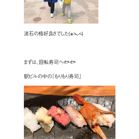
流石の格好良さでした(๑˃̵ᴗ˂̵)
まずは、回転寿司へ🐟🐟
駅ビルの中の「もりもり寿司」