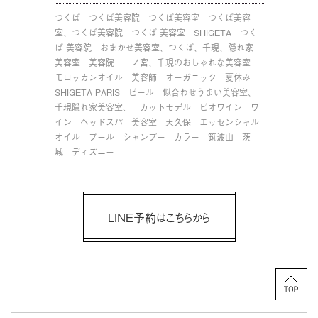
つくば
つくば美容院
つくば美容室
つくば美容
室、つくば美容院
つくば 美容室
SHIGETA
つく
ば 美容院
おまかせ美容室、つくば、千現、隠れ家
美容室
美容院
二ノ宮、千現のおしゃれな美容室
モロッカンオイル
美容師
オーガニック
夏休み
SHIGETA PARIS
ビール
似合わせうまい美容室、
千現隠れ家美容室、
カットモデル
ビオワイン
ワ
イン
ヘッドスパ
美容室
天久保
エッセンシャル
オイル
プール
シャンプー
カラー
筑波山
茨
城
ディズニー
LINE予約はこちらから