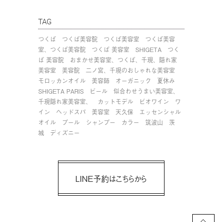
TAG
つくば
つくば美容院
つくば美容室
つくば美容
室、つくば美容院
つくば 美容室
SHIGETA
つく
ば 美容院
おまかせ美容室、つくば、千現、隠れ家
美容室
美容院
二ノ宮、千現のおしゃれな美容室
モロッカンオイル
美容師
オーガニック
夏休み
SHIGETA PARIS
ビール
似合わせうまい美容室、
千現隠れ家美容室、
カットモデル
ビオワイン
ワ
イン
ヘッドスパ
美容室
天久保
エッセンシャル
オイル
プール
シャンプー
カラー
筑波山
茨
城
ディズニー
LINE予約はこちらから