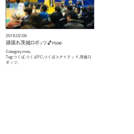
2018.02.09
頑張れ茨城ロボッツ🏀moe
Category:
moe
,
Tag:
つくば
,
つくばFC
,
つくばユナイテッド
,
茨城ロ
ボッツ
,