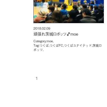
2018.02.09
頑張れ茨城ロボッツ🏀moe
Category:
moe
,
Tag:
つくば
,
つくばFC
,
つくばユナイテッド
,
茨城ロ
ボッツ
,
1