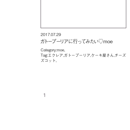
2017.07.29
ガトープーリアに行ってみたい♡moe
Category:
moe
,
Tag:
エクレア
,
ガトープーリア
,
ケーキ屋さん
,
チーズ
ズコット
,
1