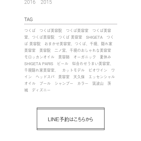
2016
2015
TAG
つくば
つくば美容院
つくば美容室
つくば美容
室、つくば美容院
つくば 美容室
SHIGETA
つく
ば 美容院
おまかせ美容室、つくば、千現、隠れ家
美容室
美容院
二ノ宮、千現のおしゃれな美容室
モロッカンオイル
美容師
オーガニック
夏休み
SHIGETA PARIS
ビール
似合わせうまい美容室、
千現隠れ家美容室、
カットモデル
ビオワイン
ワ
イン
ヘッドスパ
美容室
天久保
エッセンシャル
オイル
プール
シャンプー
カラー
筑波山
茨
城
ディズニー
LINE予約はこちらから