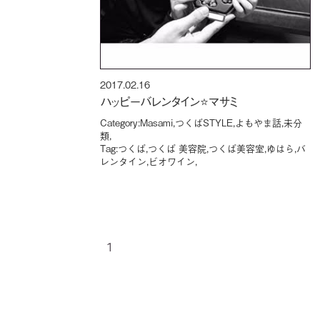
2017.02.16
ハッピーバレンタイン⭐️マサミ
Category:
Masami
,
つくばSTYLE
,
よもやま話
,
未分
類
,
Tag:
つくば
,
つくば 美容院
,
つくば美容室
,
ゆはら
,
バ
レンタイン
,
ビオワイン
,
1