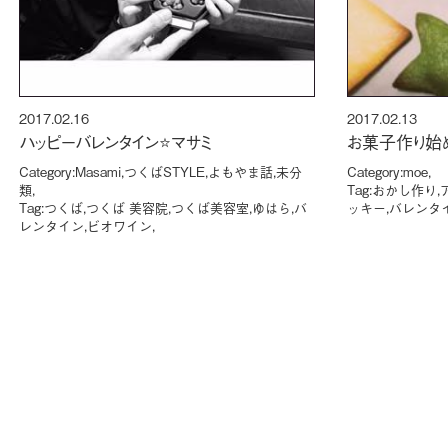
2017.02.16
2017.02.13
ハッピーバレンタイン⭐️マサミ
お菓子作り始め
Category:
Masami
,
つくばSTYLE
,
よもやま話
,
未分
Category:
moe
,
類
,
Tag:
おかし作り
,
Tag:
つくば
,
つくば 美容院
,
つくば美容室
,
ゆはら
,
バ
ッキー
,
バレンタ
レンタイン
,
ビオワイン
,