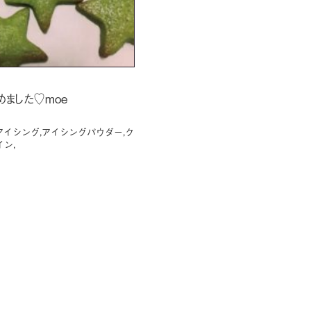
ました♡moe
アイシング
,
アイシングパウダー
,
ク
イン
,
2
2
2
2
2
2
2