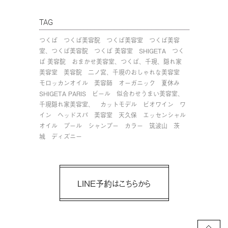
TAG
つくば
つくば美容院
つくば美容室
つくば美容
室、つくば美容院
つくば 美容室
SHIGETA
つく
ば 美容院
おまかせ美容室、つくば、千現、隠れ家
美容室
美容院
二ノ宮、千現のおしゃれな美容室
モロッカンオイル
美容師
オーガニック
夏休み
SHIGETA PARIS
ビール
似合わせうまい美容室、
千現隠れ家美容室、
カットモデル
ビオワイン
ワ
イン
ヘッドスパ
美容室
天久保
エッセンシャル
オイル
プール
シャンプー
カラー
筑波山
茨
城
ディズニー
LINE予約はこちらから