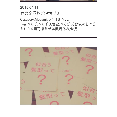
2018.04.11
春の金沢旅①🌸マサミ
Category:
Masami
,
つくばSTYLE
,
Tag:
つくば
,
つくば 美容室
,
つくば 美容院
,
のどぐろ
,
もりもり寿司
,
北陸新幹線
,
春休み
,
金沢
,