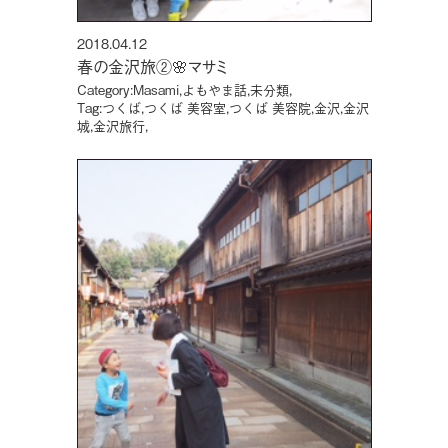
2018.04.12
春の金沢旅②🌸マサミ
Category:
Masami
,
よもやま話
,
未分類
,
Tag:
つくば
,
つくば 美容室
,
つくば 美容院
,
金沢
,
金沢
城
,
金沢旅行
,