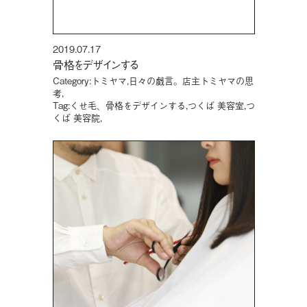
2019.07.17
骨格をデザインする
Category:
トミヤマ
,
日々の戯言。店主トミヤマの思
考
,
Tag:
くせ毛、骨格をデザインする
,
つくば 美容室
,
つ
くば 美容院
,