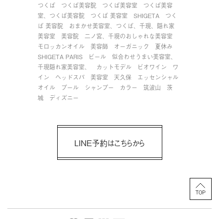
つくば
つくば美容院
つくば美容室
つくば美容
室、つくば美容院
つくば 美容室
SHIGETA
つく
ば 美容院
おまかせ美容室、つくば、千現、隠れ家
美容室
美容院
二ノ宮、千現のおしゃれな美容室
モロッカンオイル
美容師
オーガニック
夏休み
SHIGETA PARIS
ビール
似合わせうまい美容室、
千現隠れ家美容室、
カットモデル
ビオワイン
ワ
イン
ヘッドスパ
美容室
天久保
エッセンシャル
オイル
プール
シャンプー
カラー
筑波山
茨
城
ディズニー
LINE予約はこちらから