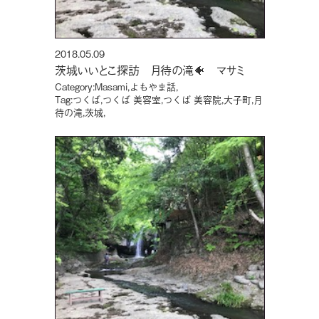
2018.05.09
茨城いいとこ探訪 月待の滝🐠 マサミ
Category:
Masami
,
よもやま話
,
Tag:
つくば
,
つくば 美容室
,
つくば 美容院
,
大子町
,
月
待の滝
,
茨城
,