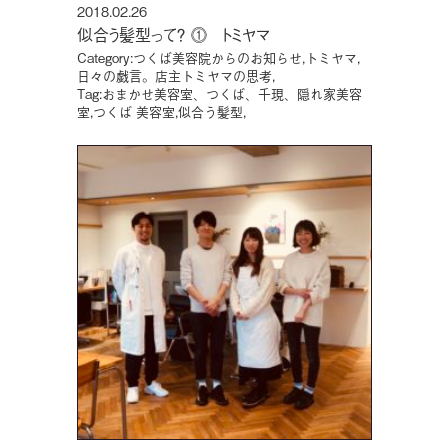
2018.02.26
似合う髪型って？ ⓵ トミヤマ
Category:
つくば美容院からのお知らせ
,
トミヤマ
,
日々の戯言。店主トミヤマの思考
,
Tag:
おまかせ美容室、つくば、千現、隠れ家美容
室
,
つくば 美容室
,
似合う髪型
,