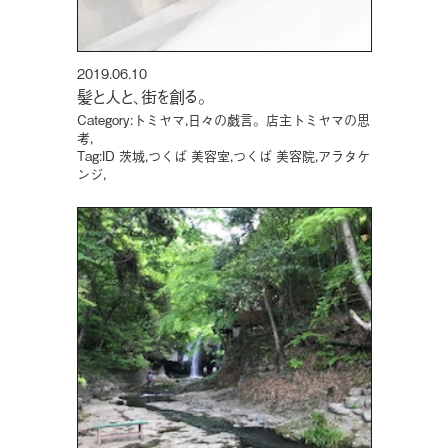
2019.06.10
髪と人と、街を創る。
Category:
トミヤマ
,
日々の戯言。店主トミヤマの思
考
,
Tag:
ID 茨城
,
つくば 美容室
,
つくば 美容院
,
アラタケ
ンジ
,