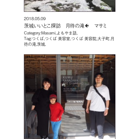
2018.05.09
茨城いいとこ探訪 月待の滝🐠 マサミ
Category:
Masami
,
よもやま話
,
Tag:
つくば
,
つくば 美容室
,
つくば 美容院
,
大子町
,
月
待の滝
,
茨城
,